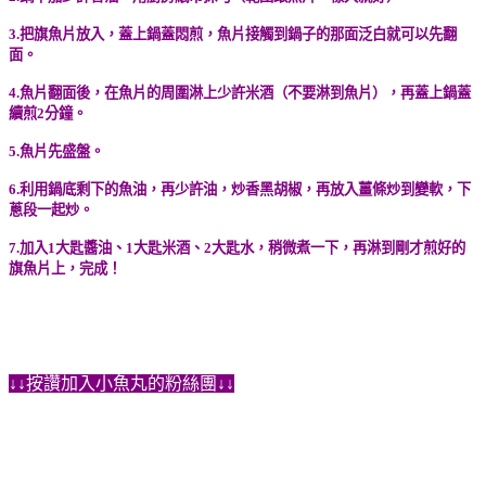
3.把旗魚片放入，蓋上鍋蓋悶煎，魚片接觸到鍋子的那面泛白就可以先翻
面。
4.魚片翻面後，在魚片的周圍淋上少許米酒（不要淋到魚片），再蓋上鍋蓋
續煎2分鐘。
5.魚片先盛盤。
6.利用鍋底剩下的魚油，再少許油，炒香黑胡椒，再放入薑條炒到變軟，下
蔥段一起炒。
7.加入1大匙醬油、1大匙米酒、2大匙水，稍微煮一下，再淋到剛才煎好的
旗魚片上，完成！
↓↓
按讚加入
小魚丸的粉絲團
↓↓