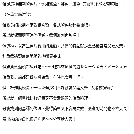
但是這種無刺的魚片，例如鯊魚、鮭魚、旗魚...其實也不能太常吃啦！！
（怕重金屬污染）...
但飲食的原則本來就該均衡，各式的魚類都要攝取，
所以就偶爾讓阿沐偷個懶，煮個無刺魚片吧！
像這種可以當生魚片食用的魚類，共通的特點就是煮熟後常常又硬又柴，
鮭魚煮過頭焦焦脆脆的也還算美味，
但旗魚煮過頭超級難吃～～～吃起來澀澀的還會ㄍㄧㄍㄨㄞ、ㄍㄧㄍㄨㄞ...
旗魚我之前都是做味噌旗魚，有時也會煮三杯，
但三杯難度較高，一個火候控制不好就會又老又柴...太考驗技術了...
所以就上網尋找比較好煮又不會煮過頭的旗魚料理，
最後找到阿基師的做法，覺得簡單又不容易失敗，烹煮的時間也不會太長，
煮出來的旗魚也很好吃喔～～分享給大家！