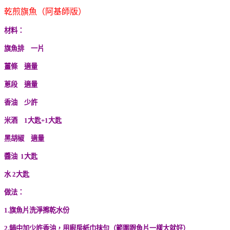
乾煎旗魚（阿基師版）
材料：
旗魚排 一片
薑條 適量
蔥段 適量
香油 少許
米酒 1大匙+1大匙
黑胡椒 適量
醬油 1大匙
水 2大匙
做法：
1.旗魚片洗淨擦乾水份
2.鍋中加少許香油，用廚房紙巾抹勻（範圍跟魚片一樣大就好）