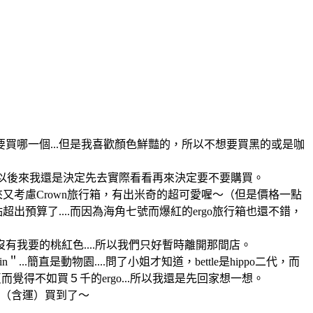
哪一個...但是我喜歡顏色鮮豔的，所以不想要買黑的或是咖
.所以後來我還是決定先去實際看看再來決定要不要購買。
後來又考慮Crown旅行箱，有出米奇的超可愛喔～（但是價格一點
出預算了....而因為海角七號而爆紅的ergo旅行箱也還不錯，
有我要的桃紅色....所以我們只好暫時離開那間店。
.簡直是動物園....問了小姐才知道，bettle是hippo二代，而
反而覺得不如買５千的ergo...所以我還是先回家想一想。
０（含運）買到了～