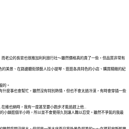
！！而老公的長官也很推加利利旅行社～雖然價格真的貴了一些，但品質非常有
話中景色的美景、在路邊聽街頭藝人拉小提琴、逛逛各具特色的小店、購買精緻的紀
服的。
有什麼事也會幫忙，雖然沒有特別熱情，但也不會太過冷漠，有時會穿插一些
...在維也納時，我有一度甚至要小跑步才能追趕上他...
外的小鎮逛個半小時，所以並不會覺得久到讓人難以忍受。雖然不爭氣的我最
的雖然房間沒很大，但卻是一張大床而且窗外景色超美的～～在瑪莉安斯凱雖