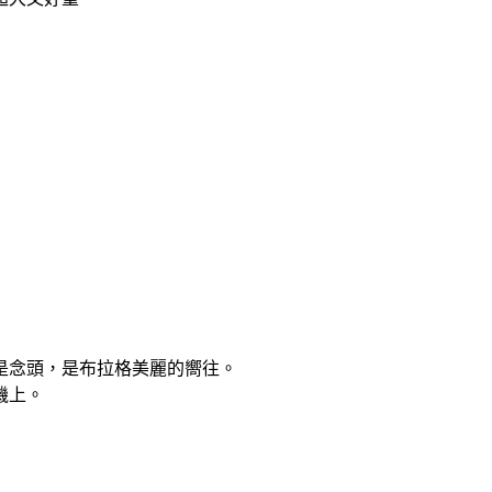
是念頭，是布拉格美麗的嚮往。
機上。