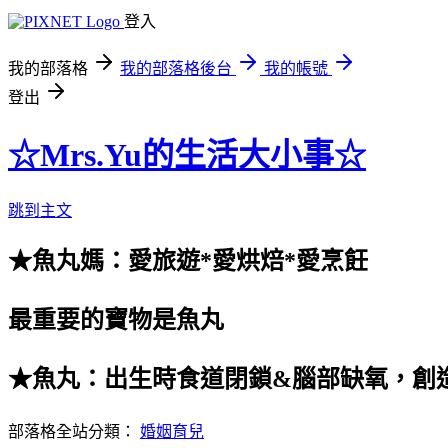
登入
我的部落格
我的部落格後台
我的帳號
登出
☆Mrs.Yu的生活大小事☆
跳到主文
★魚丸媽：愛旅遊*愛烘焙*愛烹飪
最重要的寶物是魚丸
★魚丸：出生時食道閉鎖&腦部缺氧，創
部落格全站分類：
婚姻育兒