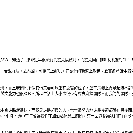
ＶＷ上知道了...原來近年很流行到捷克度蜜月，而捷克團首推加利利旅行社
不太相同....若說好玩，去泰國才可稱的上好玩。在歐洲的街道上散步、欣賞如童
飛機，而且我們也不像其他夫妻可以坐在靠窗的位子，坐在飛機上真是超級不舒
，英文能力也很ＯＫ～所以生活上大小事很少有會去麻煩領隊。而我們的領隊，
他本身走路就很快，而我是走路超慢的人，常常很努力地走最後卻都落在最後面
2.5小時，途中有時會讓我們在加油站休息上廁所，有一回還會讓我們在行程
！！我最喜歡玫瑰飯店，雖然很有歷史了，但是很有它特別的風味，我們很幸運