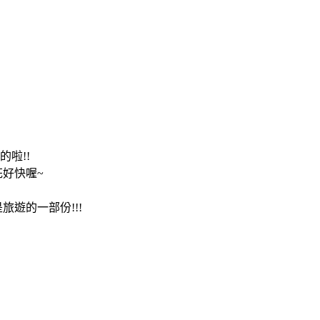
啦!!
花好快喔~
是旅遊的一部份!!!