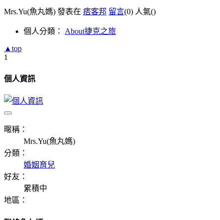
Mrs.Yu(魚丸媽) 發表在
痞客邦
留言
(0)
人氣(
)
個人分類：
About捷克之旅
▲top
1
個人資訊
暱稱：
Mrs.Yu(魚丸媽)
分類：
婚姻育兒
好友：
累積中
地區：