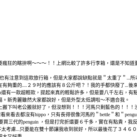
瘋狂的瞎拚啊～～～！！上網比較了許多行李箱，還是不知道要買
路上也有注意到這款旅行箱，但是大家都說缺點就是＂太重了＂..
有夠重的....２９吋的應該有８公斤吧？！我的手都快廢了...
wn還有一款超輕款，提起來真的輕鬆許多，但是要八千左右，有點超
傷。新秀麗雖然大家都說好，但是外型太低調啦～不適合我。
搬上搬下叫老公搬就好了，但沒想到！！！河馬只剩藍色的！！！沒
有hippo，只有長得很像河馬的＂bettle＂和＂penguin＂..
一直想要買三代的penguin ，但是打完折還要６千多，實在有點貴，我
格我不太考慮...只要能在雙十節讓我收到就好，所以最後花了３４６
超大又好重