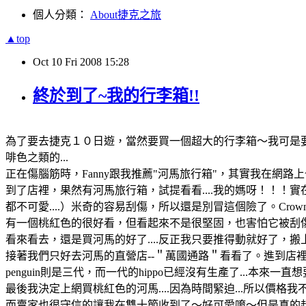
個人分類：
About捷克之旅
▲top
Oct
10
Fri
2008
15:28
終於到了~我的行李箱!!
為了要去捷克１０日遊，當然要買一個超大的行李箱～我可是要
啡色之類的...
正在傷腦筋時，Fanny跟我推薦"河馬旅行箱"，其實我在網
到了店裡，果然有河馬旅行箱，試提看看....我的媽呀！！！實在
都不可愛....）米奇的容易刮傷，所以還是別冒這個險了。Cro
有一個桃紅色的很好看，但看起來不是很堅固，也害怕它被刮
看來看去，還是買河馬的好了....反正我只要推得動就好了，
接著我們只好去河馬的直營店--＂萬國通路＂看看了。進到店裡看來看去都沒
penguin則是三代，而一代的hippo已經沒有生產了...本來
最後我決定上網買桃紅色的河馬....因為時間緊迫...所以價
而賣家也很守信的讓我在雙十節收到了～好可愛唷～但是真的