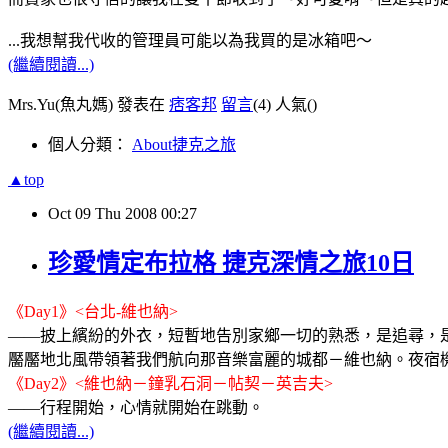
...我想幫我代收的管理員可能以為我買的是冰箱吧～
(繼續閱讀...)
Mrs.Yu(魚丸媽) 發表在
痞客邦
留言
(4)
人氣(
)
個人分類：
About捷克之旅
▲top
Oct
09
Thu
2008
00:27
珍愛情定布拉格 捷克深情之旅10日
《Day1》<台北-維也納>
——披上繽紛的外衣，短暫地告別家鄉一切的熟悉，是追尋，
靨靨地北風帶領著我們航向那音樂富麗的城都－維也納。夜宿
《Day2》<維也納－鐘乳石洞－帖契－英吉夫>
——行程開始，心情就開始在跳動。
(繼續閱讀...)