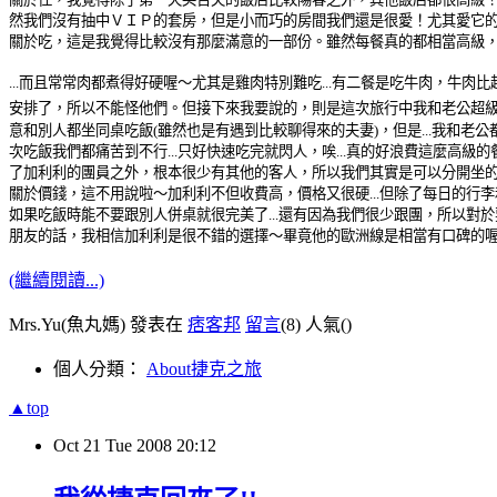
然我們沒有抽中ＶＩＰ的套房，但是小而巧的房間我們還是很愛！尤其愛它
關於吃，這是我覺得比較沒有那麼滿意的一部份。雖然每餐真的都相當高級，也
...而且常常肉都煮得好硬喔～尤其是雞肉特別難吃...有二餐是吃牛肉，牛肉
安排了，所以不能怪他們。但接下來我要說的，則是這次旅行中我和老公超級不滿意
意和別人都坐同桌吃飯(雖然也是有遇到比較聊得來的夫妻)，但是...我和
次吃飯我們都痛苦到不行...
只好快速吃完就閃人，唉...真的好浪費這麼高級
了加利利的團員之外，根本很少有其他的客人，所以我們其實是可以分開坐
關於價錢，這不用說啦～加利利不但收費高，價格又很硬...但除了每日的行李
如果吃飯時能不要跟別人併桌就很完美了...還有因為我們很少跟團，所以
朋友的話，我相信加利利是很不錯的選擇～畢竟他的歐洲線是相當有口碑的
(繼續閱讀...)
Mrs.Yu(魚丸媽) 發表在
痞客邦
留言
(8)
人氣(
)
個人分類：
About捷克之旅
▲top
Oct
21
Tue
2008
20:12