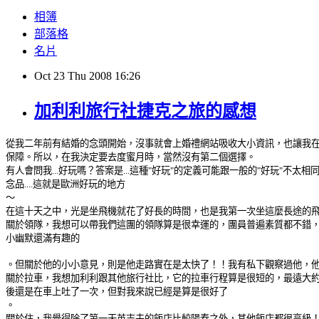
相簿
部落格
名片
Oct
23
Thu
2008
16:26
加利利旅行社捷克之旅的感想
從我二年前有結婚的念頭開始，沒事就會上婚禮網站吸收大小資訊，也讓我在
保障。所以，在我決定要去度蜜月時，當然沒有第二個選擇。
有人會問我...好玩嗎？答案是...這種"好玩"的定義可能跟一般的"好玩"
念品....這就是歐洲好玩的地方
～
在這十天之中，光是坐飛機就花了好長的時間，也是我第一次坐這麼長途的
關於領隊，我想可以帶我們這團的領隊算是很幸運的，團員普遍素質都不錯
小幽默還滿有趣的
。但關於他的小小意見，則是他走路實在是太快了！！我有私下觀察過他，
關於拉車，我想加利利跟其他旅行社比，它的拉車行程算是很短的，最遠大約
後還是在車上吐了一次，但對我來說已經是算是很好了
。
關於住，我覺得除了第一天英吉夫的飯店比較陽春之外，其他飯店都很高級