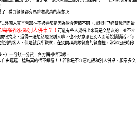
！
...看到餐餐都有馬鈴薯我真的超想哭
力了...外國人真辛苦耶～不過這都是因為飲食習慣不同，加利利已經幫我們盡量
卻每餐都要跟別人併桌？！
可能有些人覺得出來玩是交朋友的，並不介
，卻要很拘束，還得一邊想話題跟別人聊，也不好意思在別人面前說悄悄話，每
能再接別的客人，但是就我所觀察，在幾間超高級餐廳的餐廳裡，常常吃飯時除
錢囉～）一分錢一分貨，各方面都很頂級。
個人自由逛逛，這點真的很不錯喔！！若你是不介意吃飯和別人併桌，願意多交