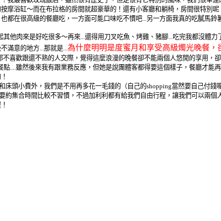
的按摩浴缸～而在布拉格的房間就超豪華的！還有小客廳和躺椅，房間很特別呢
都在很高級的餐廳吃，一方面可能口味吃不慣吧...另一方面我真的吃膩馬鈴薯了
比起其他肉來是好吃很多～再來...還得用刀叉吃魚、烤雞、豬腳...吃完我都沒體
為什麼明明是度蜜月和享受高級燭光晚餐，
的地方...那就是...
老公都不喜歡跟還不熟的人交際，覺得這麼浪漫的晚餐卻不能兩個人悠閒的享用
的餐點....雖然後來我有跟業務反應，但她是說團體客都得要這個樣子，餐廳才
的！
和床頭小費外，我們是不用再多花一毛錢的（自己的shopping當然要自己付
對於要約集合時間比較不習慣，不過加利利都有給我們自由行程，讓我們可以兩
喔！