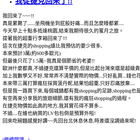
我從捷克回來了!!
我回來了~~~!!
真是累斃了......坐飛機坐到屁股好痛...而且怎麼睡都累....
今天早上十點多抵達桃園,結束我期待很久的蜜月之旅。
提著我的超重行李箱回來了!!!
這次在捷克的shopping遠比我預估的要少很多,
本來預計3萬(約600多歐元)
但最後只花了1.5萬~我真是個節省的老婆!!
歐洲什麼都貴,不過捷克還算平價的,但是比起台灣來還是超級貴的
加上我數學又不好,常常弄不清楚實際的物價...只好亂買...錢也
本來帶三萬打算瘋狂採買菠丹妮,結果怕超重,只好忍痛放棄....
但是我一路買下來,每個城鎮都有我shopping的足跡,shopping也
有空再來分享我的旅遊細節,還有我的瘋狂shopping的過程。
在捷克物價如此高的地方,我其實花得不算多...
不過....在維也納買的LV包包倒是預算外啦!
回來吃碗麵感覺好讚~~先回台北休息休息,時差還沒調過來呢!
(繼續閱讀...)