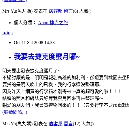
Mrs.Yu(魚丸媽) 發表在
痞客邦
留言
(6)
人氣(
)
個人分類：
About捷克之旅
▲top
Oct
11
Sat
2008
14:38
我要去捷克度蜜月囉~
明天要出發去捷克度蜜月了~
不過討厭的是....明明是報名高雄的加利利，卻還要到桃園去
要搭的是明天晚上的飛機，我的行李還沒整理耶....
因為昨天上網買的行李箱才剛寄來～真的超可愛的啦！！！
結婚的照片和網誌只好等我蜜月回來再來整理囉～
親愛的朋友們，我會買禮物回來的！！（只要行李不要超重就好了
(繼續閱讀...)
Mrs.Yu(魚丸媽) 發表在
痞客邦
留言
(12)
人氣(
)