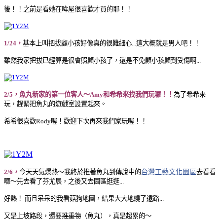
後！！之前是看她在哞屋很喜歡才買的耶！！
1/24，
基本上叫把拔顧小孩好像真的很難細心...這大概就是男人吧！！
雖然我家把拔已經算是很會照顧小孩了，還是不免顧小孩顧到受傷啊...
2/5，魚丸新家的第一位客人～Amy和希希來找我們玩囉！！
為了希希來
玩，趕緊把魚丸的遊戲室設置起來。
希希很喜歡Rody喔！歡迎下次再來我們家玩喔！！
台灣工藝文化園區
2/6，
今天天氣爆熱～我終於推著魚丸到傳說中的
去看看
囉～先去看了芬尤展，之後又去園區逛逛...
好熱！
而且呆呆的我看菇狗地圖，結果大大地繞了遠路...
又是上坡路段，還要
推重物
（魚丸），真是超累的～