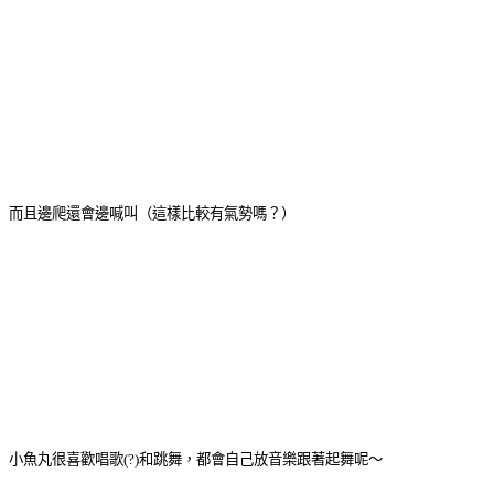
而且邊爬還會邊喊叫（這樣比較有氣勢嗎？）
小魚丸很喜歡唱歌(?)和跳舞，都會自己放音樂跟著起舞呢～