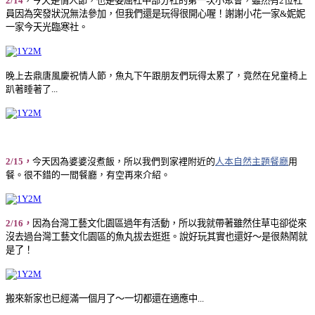
2/14
，今天是情人節，也是委屈社中部分社的第一次小聚會，雖然有2位社
員因為突發狀況無法參加，但我們還是玩得很開心喔！謝謝小花一家&妮妮
一家今天光臨寒社。
晚上去鼎唐風慶祝情人節，魚丸下午跟朋友們玩得太累了，竟然在兒童椅上
趴著睡著了...
2/15，
今天因為婆婆沒煮飯，所以我們到家裡附近的
人本自然主題餐廳
用
餐。很不錯的一間餐廳，有空再來介紹。
2/16，
因為台灣工藝文化園區過年有活動，所以我就帶著雖然住草屯卻從來
沒去過台灣工藝文化園區的魚丸拔去逛逛。說好玩其實也還好～是很熱鬧就
是了！
搬來新家也已經滿一個月了～一切都還在適應中...