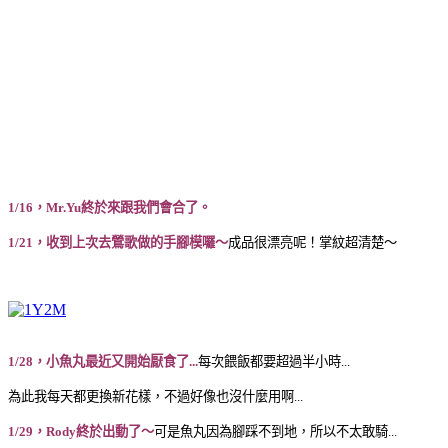
1/16，Mr.Yu終於來跟我們會合了。
1/21，收到上次去鶯歌做的手腳模囉～
成品很漂亮呢！掌紋超清楚～
1/28，小魚丸最近又開始厭食了...
每次餵飯都要超過半小時...
為此我每天都更換新花樣，不過好像也沒什麼用啊...
1/29，Rody終於出動了～
可是魚丸因為腳踩不到地，所以不太敢騎...