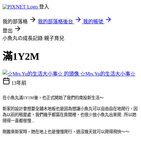
登入
我的部落格
我的部落格後台
我的帳號
登出
小魚丸の成長記錄
親子育兒
滿1Y2M
☆Mrs.Yu的生活大小事☆
13年前
在小魚丸滿1Y1M後，也正式開始了我們的南投新生活～
新家的設計會想要全鋪木地板也是因為想讓小魚丸可以自由自在地爬行，因
為以前的租屋處，我們幾乎都窩在房間裡，也很少放小魚丸出來爬...所以她
爬得一直都很慢...
剛搬來新家時，她在地上也是慢慢爬行，過沒幾天就可以爬得飛快～～