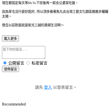
現在都固定每天等Mr.Yu下班後再一起去公婆家吃飯，
因為草屯沒什麼好逛的...所以頂多推著魚丸去台灣工藝文化園區散散步曬曬
太陽。
懷念以前對面就是新光三越的貴婦生活啊～
載入更多
公開留言
私密留言
發佈留言
請先
登入
以發表留言。
Recommended