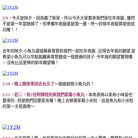
2/9，
今天是除夕，因為搬了新家，所以今天大家要來我們家吃年夜飯...雖然
不是第一年當媳婦了，但準備年夜飯還是頭一遭，呼～好險年夜飯算是很成
功喔！！
去年的除夕,小魚丸還插著鼻胃管和我們一起吃年夜飯...記得去年我的願望,是
希望小魚丸可以早點脫離鼻胃管變成一個普通的孩子..今年我的願望實現囉
~~沒有比這更棒的新年願望囉！
2/10，晚上開夜車回去台北了～
我娘超想小魚丸的！
2/11，初二，有2位阿姨特別來我們家看小魚丸，
本來表姊以柔和小味留也
要來的...但是她們回婆家去囉！晚上去舅舅家看小米粒，這是魚丸和小米粒
的第一次見面唷～