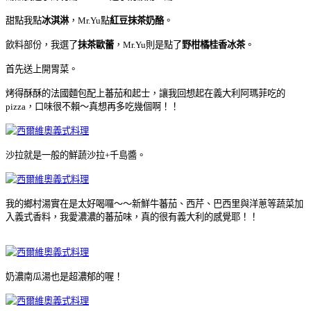
甜點我點
冰淇淋
，Mr.Yu點
紅豆抹茶奶酪
。
飲料部份，我選了
抺茶歐蕾
，Mr.Yu則是點了
野柑橘桂香冰茶
。
首先送上開胃菜。
烤得酥酥的法國麵包配上蕃茄和起士，讓我回想起在義大利阿瑪菲吃的
pizza，口味很不賴～真想再多吃幾個啊！！
沙拉就是一般的鮮蔬沙拉+千島醬。
我的鄉村湯實在是太好喝囉～～新鮮牛蕃茄、西芹、巴西里與洋蔥等蔬菜加
入義式香料，我愛濃濃的蕃茄味，真的很有義大利的感覺耶！！
奶濃南瓜湯也是超濃郁的喔！