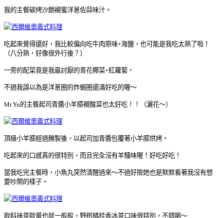
我的主餐碳烤沙朗襯蜜洋蔥佐蒜味汁。
吃起來覺得還好，我比較偏向吃牛肉原味+海鹽，也可能是我吃太熟了啦！
（八分熟，好像很外行後？
）
一旁的配菜竟是我最討厭的青花椰菜+紅蘿蔔，
不過我誤以為是洋蔥圈的炸蝦圈還滿好吃的喔～
Mr.Yu的主餐起司青醬小羊膝襯酸菜也太好吃！！（灑花～
）
頂級小羊膝經過醃製後，以起司加青醬包覆著小羊膝烘烤。
吃起來的口感真的很特別，而且完全沒有羊騷味喔！好吃好吃！
當我吃完主餐時，小魚丸突然清醒過來～不過好險她也是默默看著我沒有想
要吵鬧的樣子。
飲料抺茶歐蕾也就一般般，野柑橘桂香冰茶口味很特別，不錯喝～