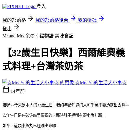
登入
我的部落格
我的部落格後台
我的帳號
登出
Mr.and Mrs.余の幸福物語
美味食記
【32歲生日快樂】西爾維奧義
式料理+台灣茶奶茶
☆Mrs.Yu的生活大小事☆
14年前
哇喔~~今天是本人的32歲生日....我的年齡知道的人可千萬不要透露出去啊~~
去年生日是在碳佐麻里慶祝的，那時肚子裡還有顆小魚丸耶！
如今，這顆小魚丸已經蹦出來囉！