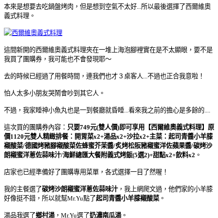
本來是想要去吃鍋盤烤肉，但是想到空氣不太好...所以最後選擇了西爾維奧
義式料理。
這間新開的西爾維奧義式料理夾在一堆上海泡腳裡實在是不太顯眼，要不是
我買了團購券，我可能也不會發現耶～
去的時候已經過了用餐時間，連我們也才３桌客人...不過也正合我意啦！
怕人太多小朋友哭鬧會吵到其它人。
不過，我家睡神小魚丸也是一到餐廳就昏睡...看來我之前的擔心是多餘的....
這次買的團購券內容：
只要749元(雙人價)即可享用【西爾維奧義式料理】原
價1120元雙人精緻排餐：開胃菜x2+湯品x2+沙拉x2+主菜：起司青醬小羊膝
襯酸菜/德國烤豬腳襯酸菜佐蜂蜜芥茉醬/炙烤松阪豬襯蜜洋佐蘋果醬/碳烤沙
朗襯蜜洋蔥佐蒜味汁/海鮮總匯大餐附義式烤飯(5選2)+甜點x2+飲料x2
。
店家也已經準備好了團購專用菜單，各式選擇一目了然喔！
我的主餐選了
碳烤沙朗襯蜜洋蔥佐蒜味汁
，我上網爬文過，他們家的小羊膝
好像挺不錯，所以就幫Mr.Yu點了
起司青醬小羊膝襯酸菜
。
湯品我選了
鄉村湯
，Mr.Yu選了
奶濃南瓜湯
。