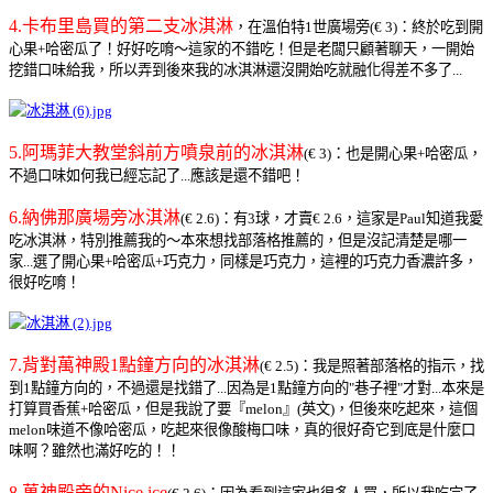
4.卡布里島買的第二支冰淇淋
，在溫伯特1世廣場旁(€ 3)：終於吃到開
心果+哈密瓜了！好好吃唷～這家的不錯吃！但是老闆只顧著聊天，一開始
挖錯口味給我，所以弄到後來我的冰淇淋還沒開始吃就融化得差不多了...
5.阿瑪菲大教堂斜前方噴泉前的冰淇淋
(€ 3)：也是開心果+哈密瓜，
不過口味如何我已經忘記了...應該是還不錯吧！
6.納佛那廣場旁冰淇淋
(€ 2.6)：有3球，才賣€ 2.6，這家是Paul知道我愛
吃冰淇淋，特別推薦我的～本來想找部落格推薦的，但是沒記清楚是哪一
家...選了開心果+哈密瓜+巧克力，同樣是巧克力，這裡的巧克力香濃許多，
很好吃唷！
7.背對萬神殿1點鐘方向的冰淇淋
(€ 2.5)：我是照著部落格的指示，找
到1點鐘方向的，不過還是找錯了...因為是1點鐘方向的"巷子裡"才對...本來是
打算買香蕉+哈密瓜，但是我說了要『melon』(英文)，但後來吃起來，這個
melon味道不像哈密瓜，吃起來很像酸梅口味，真的很好奇它到底是什麼口
味啊？
雖然也滿好吃的！！
8.萬神殿旁的Nice ice