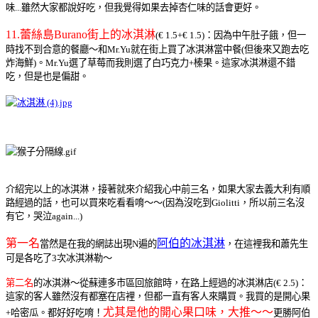
味...雖然大家都說好吃，但我覺得如果去掉杏仁味的話會更好。
11.蕾絲島Burano街上的冰淇淋
(€ 1.5+€ 1.5)：因為中午肚子餓，但一
時找不到合意的餐廳～和Mr.Yu就在街上買了冰淇淋當中餐(但後來又跑去吃
炸海鮮)。Mr.Yu選了草莓而我則選了白巧克力+榛果。這家冰淇淋還不錯
吃，但是也是偏甜。
介紹完以上的冰淇淋，接著就來介紹我心中前三名，如果大家去義大利有順
路經過的話，也可以買來吃看看唷～～(因為沒吃到Giolitti，所以前三名沒
有它，哭泣again...
)
第一名
阿伯的冰淇淋
當然是在我的網誌出現N遍的
，在這裡我和蕭先生
可是各吃了3次冰淇淋勒～
第二名
的冰淇淋～從蘇連多市區回旅館時，在路上經過的冰淇淋店(€ 2.5)：
這家的客人雖然沒有都塞在店裡，但都一直有客人來購買。我買的是開心果
尤其是他的開心果口味，大推～～
+哈密瓜。都好好吃唷！
更勝阿伯