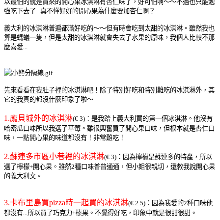
以最怕的就是買來的開心果冰淇淋有杏仁味了，好可怕啊～～不過也只能勉
強吃下去了...真不懂好好的開心果為什麼要加杏仁啊？
義大利的冰淇淋普遍都滿好吃的～～但有時會吃到太甜的冰淇淋。雖然我也
算是螞蟻一隻，但是太甜的冰淇淋就會失去了水果的原味，我個人比較不那
麼喜愛...
先來看看在我肚子裡的冰淇淋吧！除了特別好吃和特別難吃的冰淇淋外，其
它的我真的都沒什麼印象了啦～
1.龐貝城外的冰淇淋
(€ 3)：是我踏上義大利買的第一個冰淇淋。他沒有
哈密瓜口味所以我選了草莓。雖很興奮買了開心果口味，但根本就是杏仁口
味，一點開心果的味道都沒有！非常難吃！
2.蘇連多市區小巷裡的冰淇淋
(€ 3)：因為檸檬是蘇連多的特產，所以
選了檸檬+開心果。雖然2種口味普普通通，但小姐很親切，還教我說開心果
的義大利文。
3.卡布里島買pizza時一起買的冰淇淋
(€ 2.5)：因為我愛的2種口味他
都沒有...所以買了巧克力+榛果。不覺得好吃，印象中就是很甜很甜。