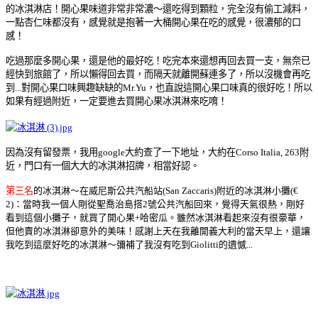
的冰淇淋店！開心果味道非常非常濃～還吃得到顆粒，完全沒有偷工減料，
一點杏仁味都沒有，感覺就是抱著一大桶開心果在吃的感覺，很濃郁的口
感！
吃過那麼多開心果，還是他的最好吃！吃完本來還想再回去買一支，無奈已
經快到旅館了，所以懶得回去買，而隔天就離開蘇連多了，所以沒機會再吃
到...對開心果口味興趣缺缺的Mr.Yu，也直說這開心果口味真的很好吃！所以
如果有經過附近，一定要進去買開心果冰淇淋來吃唷！
因為沒有留發票，我用google大約查了一下地址，大約在Corso Italia, 263附
近，門口有一個大大的冰淇淋招牌，相當好認。
第
三
名
的冰淇淋～在威尼斯公共汽船站(San Zaccaris)附近的冰淇淋小攤(€
2)：當時我一個人剛從聖喬治島搭2號公共汽船回來，覺得天氣很熱，剛好
看到這個小攤子，就買了開心果+哈密瓜。雖然冰淇淋看起來沒有很豪華，
但他賣的冰淇淋卻意外的美味！感謝上天在我離開義大利的當天早上，還讓
我吃到這麼好吃的冰淇淋～彌補了我沒有吃到Giolitti的遺憾...