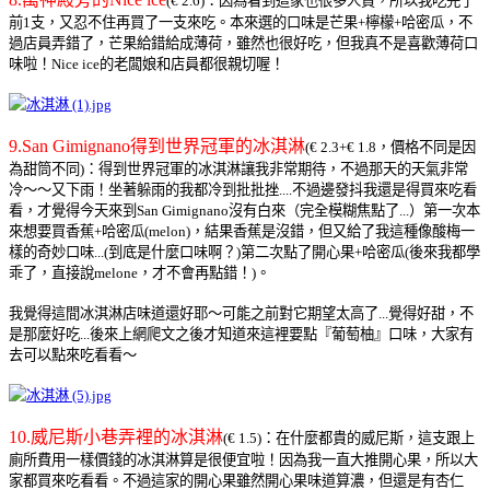
(€ 2.6)：因為看到這家也很多人買，所以我吃完了
前1支，又忍不住再買了一支來吃。本來選的口味是芒果+檸檬+哈密瓜，不
過店員弄錯了，芒果給錯給成薄荷，雖然也很好吃，但我真不是喜歡薄荷口
味啦！Nice ice的老闆娘和店員都很親切喔！
9.San Gimignano得到世界冠軍的冰淇淋
(€ 2.3+€ 1.8，價格不同是因
為甜筒不同)：得到世界冠軍的冰淇淋讓我非常期待，不過那天的天氣非常
冷～～又下雨！坐著躲雨的我都冷到批批挫....不過邊發抖我還是得買來吃看
看，才覺得今天來到San Gimignano沒有白來（完全模糊焦點了...）第一次本
來想要買香蕉+哈密瓜(melon)，結果香蕉是沒錯，但又給了我這種像酸梅一
樣的奇妙口味...(到底是什麼口味啊？
)第二次點了開心果+哈密瓜(後來我都學
乖了，直接說melone，才不會再點錯！)。
我覺得這間冰淇淋店味道還好耶～可能之前對它期望太高了...覺得好甜，不
是那麼好吃...後來上網爬文之後才知道來這裡要點『葡萄柚』口味，大家有
去可以點來吃看看～
10.威尼斯小巷弄裡的冰淇淋
(€ 1.5)：在什麼都貴的威尼斯，這支跟上
廁所費用一樣價錢的冰淇淋算是很便宜啦！
因為我一直大推開心果，所以大
家都買來吃看看。不過這家的開心果雖然開心果味道算濃，但還是有杏仁