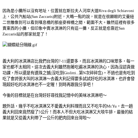
因為是小攤所以沒有地址，位置就在斯拉夫人河岸大道Riva degli Schiavoni
上，公共汽船站(San Zaccaris)附近，大略一點的說，就是在很顯眼的艾曼紐
二世雕像到可以看到嘆息橋的那座麥桿橋之間，範圍不大。雖然這裡有很多
賣東西的小攤，但印象中賣冰淇淋的只有這一攤，反正就是愈靠近San
Zaccaris站的那家就是了！
義大利的冰淇淋店比我們台灣的7-11還要多，而且冰淇淋的口味眾多，每一
家也都不太相同。這次去義大利雖然抱著吃遍冰淇淋的決心，因為沒認真做
功課，所以還是有遺珠之憾(沒吃到Giolitti...第N次碎碎念
)。不過也是有吃到
吃了會誇張大叫的冰淇淋～去義大利記得要多試試好吃的冰淇淋，也許會發
現超好吃的冰淇淋也不一定喔！到時再跟我分享吧！
今後的目標就是在台灣好好尋找我記憶中的美味冰淇淋吧～
題外話，幾乎不吃冰淇淋又不愛義大利料理而且又不吃牛的Mr.Yu，去一趟
義大利回來竟然瘦了5公斤！而本人不但大吃冰淇淋又大啖牛排，最後的結
果就是又從義大利帶了一公斤的肥肉回來台灣啦～