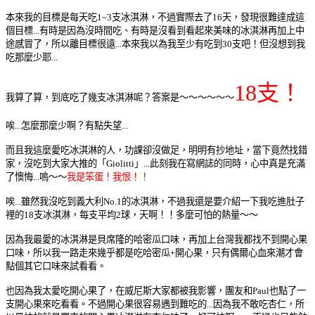
本來我的目標是每天吃1~3支冰淇淋，不過實際去了16天，發現很難達成這
個目標...有時是因為沒時間吃、有時是沒看到看起來美味的冰淇淋再加上中
途感冒了，所以離目標很遠...本來我以為我至少有吃到30支吧！但沒想到我
吃那麼少耶...
18支！
我算了算，到底吃了幾支冰淇淋呢？答案是～～～～～～
唉...怎麼那麼少啊？有點失望...
而且我這麼愛吃冰淇淋的人，功課卻沒做足，明明有抄地址，當下竟然找錯
家，沒吃到大家大推的「Giolitti」...此刻我在寫網誌的同時，心中真是充滿
了懊悔...嗚～～
我是笨蛋！我恨！！
唉...雖然我沒吃到義大利No.1的冰淇淋，不過我還是要介紹一下我吃進肚子
裡的18支冰淇淋，每支平均2球，天啊！！多麼可怕的熱量～～
因為我最愛的冰淇淋是貝席隆的哈密瓜口味，再加上台灣我都找不到開心果
口味，所以我一路走來幾乎都是吃哈密瓜+開心果，只有偶爾心血來潮才會
點個其它口味來試看看。
也因為我太愛吃開心果了，在威尼斯大家都被我影響，團友和Paul也點了一
支開心果來吃看看。不過開心果很容易遇到難吃的...因為我不敢吃杏仁，所