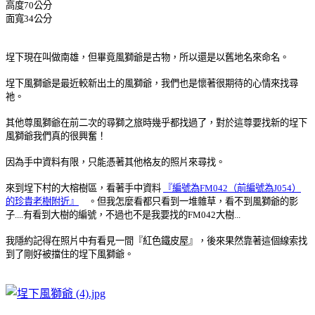
高度70公分
面寬34公分
埕下現在叫做南雄，但畢竟風獅爺是古物，所以還是以舊地名來命名。
埕下風獅爺是最近較新出土的風獅爺，我們也是懷著很期待的心情來找尋
祂。
其他尊風獅爺在前二次的尋獅之旅時幾乎都找過了，對於這尊要找新的埕下
風獅爺我們真的很興奮！
因為手中資料有限，只能憑著其他格友的照片來尋找。
來到埕下村的大榕樹區，看著手中資料
『編號為FM042（前編號為J054）
的珍貴老樹附近』
。但我怎麼看都只看到一堆雜草，看不到風獅爺的影
子....
有看到大樹的編號，不過也不是我要找的FM042大樹...
我隱約記得在照片中有看見一間『紅色鐵皮屋』，後來果然靠著這個線索找
到了剛好被擋住的埕下風獅爺。