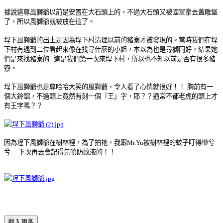
據說這尊風獅爺以前是安置在大石頭上的，不過大石頭又被國軍拿去蓋雕堡
了，所以風獅爺就被放在這了。
埕下風獅爺的出土是因為埕下村清理以前的豬寮才被發現的。當時我們在埕
下村有遇到二位看起來像在找尋什麼的小姐，本以為也是尋獅同好，結果她
們是來找豬寮的...這是我們第一次來埕下村，所以也不知以前是否有很多豬
寮。
埕下風獅爺也是尊哈哈大笑的風獅爺，令人看了心情就很好！！
胸前有一
個大鈴鐺，不過頭上竟然有刻一個『王』字，耶？？通常不都老虎的頭上才
有王字嗎？？
因為埕下風獅爺在樹林裡，為了拍祂，我跟Mr.Yu被樹林裡的蚊子叮得慘兮
兮....
下次再去會記得先噴防蚊液的！！
載入更多