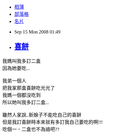
相簿
部落格
名片
Sep
15
Mon
2008
01:49
喜餅
我媽叫我多訂二盒
因為她要吃...
我弟一個人
把我家那盒喜餅吃光光了
我媽一個都沒吃到
所以她叫我多訂二盒...
雖然人家說..新娘子不能吃自己的喜餅
但是我訂喜餅時本來就有多訂我自己要吃的啊!!!
吃個一、二盒也不為過吧??