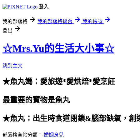
登入
我的部落格
我的部落格後台
我的帳號
登出
☆Mrs.Yu的生活大小事☆
跳到主文
★魚丸媽：愛旅遊*愛烘焙*愛烹飪
最重要的寶物是魚丸
★魚丸：出生時食道閉鎖&腦部缺氧，創
部落格全站分類：
婚姻育兒