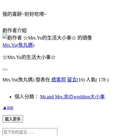
我的喜餅~好好吃唷~
創作者介紹
Mrs.Yu(魚丸媽)
☆Mrs.Yu的生活大小事☆
Mrs.Yu(魚丸媽) 發表在
痞客邦
留言
(10)
人氣(
178
)
個人分類：
Mr.and Mrs.余のwedding大小事
▲top
載入更多