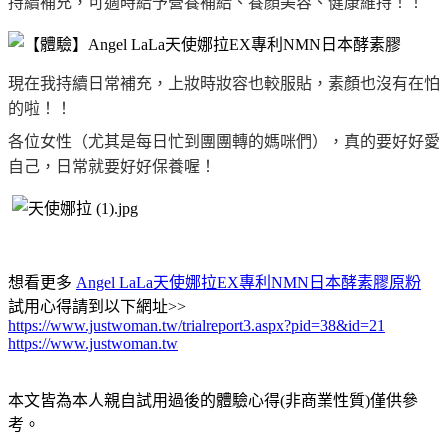
持續補充，可適時給予營養補給、養顏美容、健康維持！！
現在我持續日常補充，上妝時妝容也較服貼，
素顏也沒有在怕
的啦！！
各位女性（尤其是每日忙到團團轉的媽咪們），
真的要好好愛
自己，日常就要好好保養喔！
想看更多
Angel LaLa天使娜拉EX專利NMN日本酵素膠原粉
試用心得請到以下網址>>
https://www.justwoman.tw/trialreport3.aspx?pid=38&id=21
https://www.justwoman.tw
本文皆為本人親自試用過後的體驗心得(非商業性質)僅供參
考。