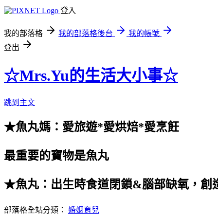
登入
我的部落格
我的部落格後台
我的帳號
登出
☆Mrs.Yu的生活大小事☆
跳到主文
★魚丸媽：愛旅遊*愛烘焙*愛烹飪
最重要的寶物是魚丸
★魚丸：出生時食道閉鎖&腦部缺氧，創
部落格全站分類：
婚姻育兒