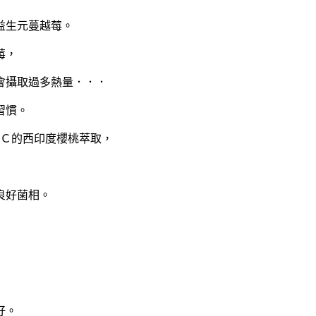
 益生元蔓越莓。
莓，
會攝取過多熱量．．．
習慣。
命Ｃ的西印度櫻桃萃取，
的良好菌相。
好。