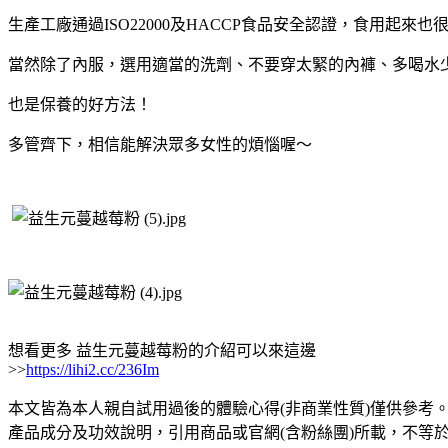
生產工廠通過ISO22000及HACCP食品安全認證，食用起來也
當然除了內服，選用適當的洗劑、不要穿太緊的內褲、多喝水
也是保養的好方法！
多管齊下，相信能解決眾多女性的煩惱喔～
想看更多 益生元蔓越莓粉的介紹可以來這邊
>>
https://lihi2.cc/236Im
本文皆為本人親自試用過後的體驗心得(非商業性質)僅供參考
產品成分及功效說明，引用商品或官網(含粉絲團)所載，不等