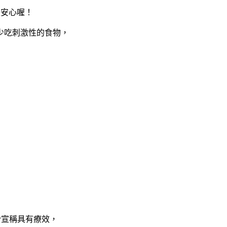
很安心喔！
少吃刺激性的食物，
。
於宣稱具有療效，