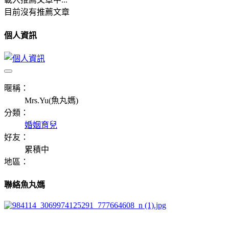
目前沒有推薦文章
個人資訊
暱稱：
Mrs.Yu(魚丸媽)
分類：
婚姻育兒
好友：
累積中
地區：
聯絡魚丸媽