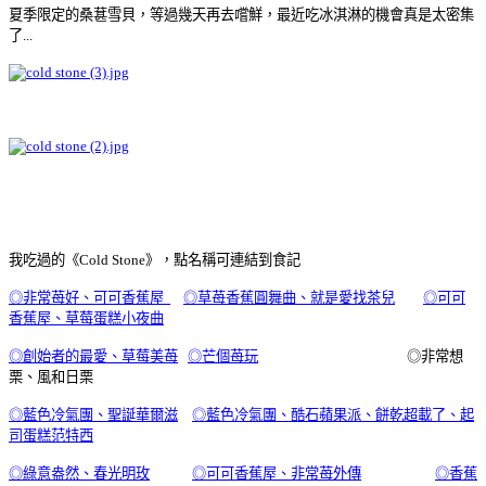
夏季限定的桑葚雪貝，等過幾天再去嚐鮮，最近吃冰淇淋的機會真是太密集
了...
我吃過的《Cold Stone》，點名稱可連結到食記
◎非常苺好、可可香蕉屋
◎草苺香蕉圓舞曲、就是愛找茶兒
◎可可
香蕉屋、草莓蛋糕小夜曲
◎創始者的最愛、草莓美苺
◎芒個苺玩
◎非常想
栗、風和日栗
◎藍色冷氣團、聖誕華爾滋
◎藍色冷氣團、酷石蘋果派、餅乾超載了、起
司蛋糕范特西
◎綠意盎然、春光明玫
◎可可香蕉屋、非常苺外傳
◎香蕉