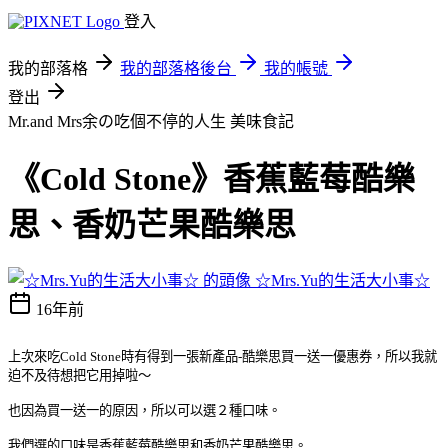
登入
我的部落格
我的部落格後台
我的帳號
登出
Mr.and Mrs余の吃個不停的人生
美味食記
《Cold Stone》香蕉藍莓酷樂
思、香奶芒果酷樂思
☆Mrs.Yu的生活大小事☆
16年前
上次來吃Cold Stone時有得到一張新產品-酷樂思買一送一優惠券，所以我就
迫不及待想把它用掉啦～
也因為買一送一的原因，所以可以選２種口味。
我們選的口味是香蕉藍莓酷樂思和香奶芒果酷樂思。