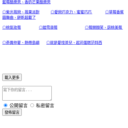
藍莓酷樂思、香奶芒果酷樂思
◎紫光苺戀、苺果派對
◎愛戀巧克力、蜜蜜巧巧
◎草莓香蕉
圓舞曲、餅乾超載了
◎桃氣玫莓
◎踏雪尋莓
◎莓開顏笑、窈桃美莓
◎奇異仲夏、熱帶島嶼
◎就是愛找茶兒、起司蛋糕范特西
載入更多
公開留言
私密留言
發佈留言