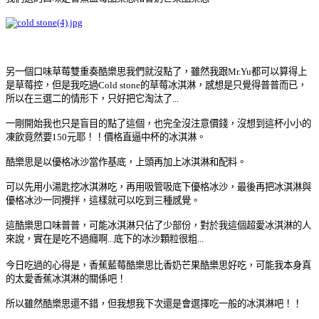
另一個口味草莓雙重奏酷樂思我們就沒點了，雖然我跟Mr.Yu都可以算得上
是草莓控，但是我吃過Cold stone的草莓冰淇淋，感想是只覺得普普而已，
所以在三選二的情形下，只好把它淘汰了...
一剛開始我也只是盲目的點了這個，也完全沒注意價錢，沒想到這杯小小的
凍飲竟然要150元耶！！價格直逼中杯的冰淇淋。
酷樂思是以優格冰沙當作基底，上頭再加上冰淇淋和配料。
可以先用小湯匙挖冰淇淋吃，再用吸管吸底下優格冰沙，最後再把冰淇淋與
優格冰沙一同攪拌，這樣就可以吃到三種感覺。
這酷樂思口味普普，可能冰淇淋只佔了少部份，對於我這個超愛冰淇淋的人
來說，實在是吃不過癮啊...底下的冰沙顆粒很粗...
今日吃過的心得是，香蕉藍莓酷樂思比香奶芒果酷樂思好吃，可能我本身真
的太愛香蕉冰淇淋的關係吧！
所以雖然酷樂思還不錯，但我想我下次還是會選擇吃一般的冰淇淋吧！！