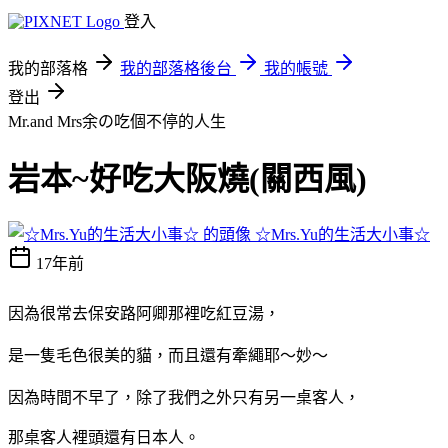
登入
我的部落格
我的部落格後台
我的帳號
登出
Mr.and Mrs余の吃個不停的人生
岩本~好吃大阪燒(關西風)
☆Mrs.Yu的生活大小事☆
17年前
因為很常去保安路阿卿那裡吃紅豆湯，
是一隻毛色很美的貓，而且還有牽繩耶～妙～
因為時間不早了，除了我們之外只有另一桌客人，
那桌客人裡頭還有日本人。