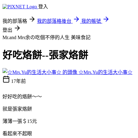
登入
我的部落格
我的部落格後台
我的帳號
登出
Mr.and Mrs余の吃個不停的人生
美味食記
好吃烙餅--張家烙餅
☆Mrs.Yu的生活大小事☆
17年前
好好吃的烙餅～～
就是張家烙餅
薄薄一張＄15元
看起來不起眼